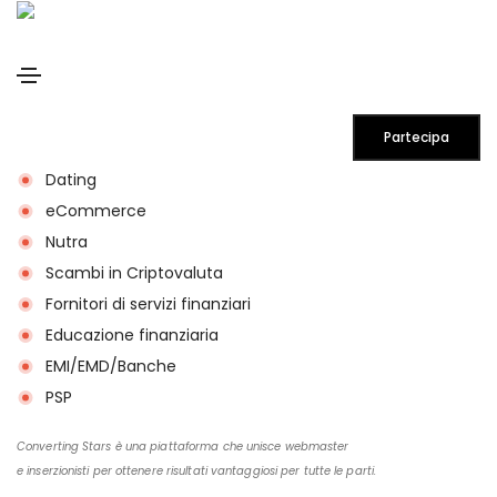
Lavoriamo con tali verticali:
Partecipa
Dating
eCommerce
Nutra
Scambi in Criptovaluta
Fornitori di servizi finanziari
Educazione finanziaria
EMI/EMD/Banche
PSP
Converting Stars è una piattaforma che unisce webmaster
e inserzionisti per ottenere risultati vantaggiosi per tutte le parti.